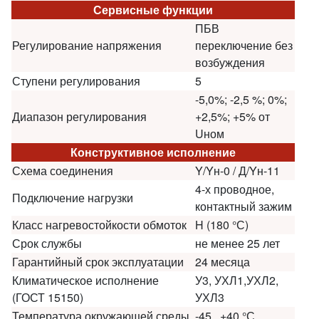
Сервисные функции
ПБВ
Регулирование напряжения
переключение без
возбуждения
Ступени регулирования
5
-5,0%; -2,5 %; 0%;
Диапазон регулирования
+2,5%; +5% от
Uном
Конструктивное исполнение
Схема соединения
Y/Yн-0 / Д/Yн-11
4-х проводное,
Подключение нагрузки
контактный зажим
Класс нагревостойкости обмоток
H (180 °С)
Срок службы
не менее 25 лет
Гарантийный срок эксплуатации
24 месяца
Климатическое исполнение
У3, УХЛ1,УХЛ2,
(ГОСТ 15150)
УХЛ3
Температура окружающей среды
-45...+40 °С